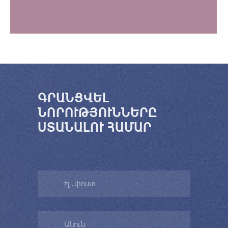
ԳՐԱՆՑՎԵԼ
ՆՈՐՈՒԹՅՈՒՆՆԵՐԸ
ՍՏԱՆԱԼՈՒ ՀԱՄԱՐ