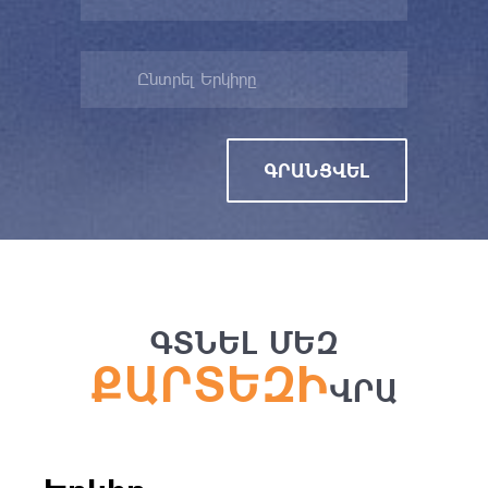
Ընտրել Երկիրը
ԳՐԱՆՑՎԵԼ
ԳՏՆԵԼ ՄԵԶ
ՔԱՐՏԵԶԻ
ՎՐԱ