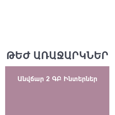
ԹԵԺ ԱՌԱՋԱՐԿՆԵՐ
Անվճար 2 ԳԲ Ինտերներ