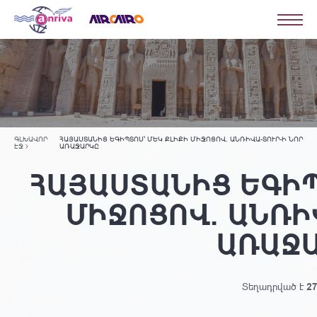
ԳԼԽԱՎՈՐ
ՀԱՅԱՍՏԱՆԻՑ ԵԳԻՊՏՈՍ՝ ՄԵԿ ՔԼԻՔԻ ՄԻՋՈՑՈՎ. ԱՆՌԻՎԱ-ՏՈՒՐ-Ի ՆՈՐ
ԷՋ
ԱՌԱՋԱՐԿԸ
ՀԱՅԱՍՏԱՆԻՑ ԵԳԻՊ
ՄԻՋՈՑՈՎ. ԱՆՌԻ
ԱՌԱՋ
Տեղադրված է
27