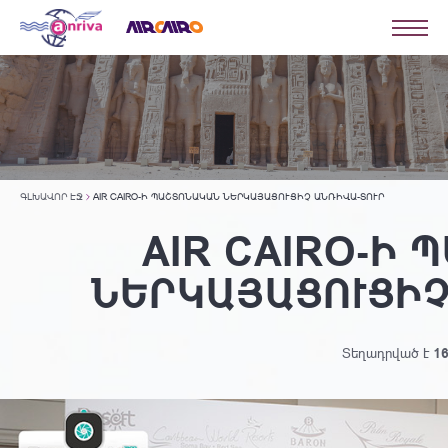
ԳԼԽԱՎՈՐ ԷՋ
AIR CAIRO-Ի ՊԱՇՏՈՆԱԿԱՆ ՆԵՐԿԱՅԱՑՈՒՑԻՉ ԱՆՌԻՎԱ-ՏՈՒՐ
AIR CAIRO-Ի
ՆԵՐԿԱՅԱՑՈՒՑԻՉ
Տեղադրված է
16