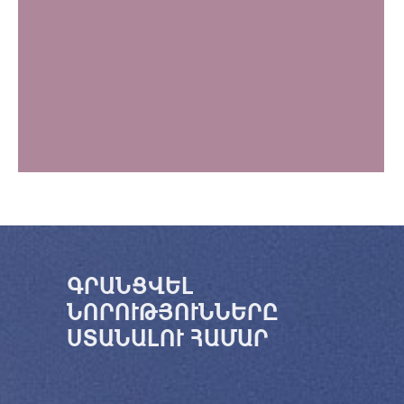
ԳՐԱՆՑՎԵԼ
ՆՈՐՈՒԹՅՈՒՆՆԵՐԸ
ՍՏԱՆԱԼՈՒ ՀԱՄԱՐ