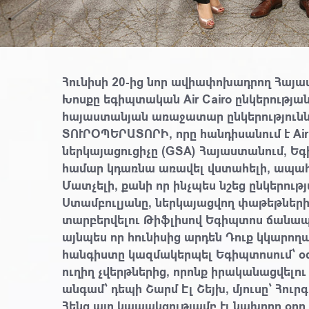
Հունիսի 20-ից նոր ավիափոխադրող Հայ
Խոսքը եգիպտական Air Cairo ընկերությա
հայաստանյան առաջատար ընկերությունն
ՏՈՒՐՕՊԵՐԱՏՈՐԻ, որը հանդիսանում է Ai
ներկայացուցիչը (GSA) Հայաստանում, Եգ
համար կդառնա առավել վստահելի, ապահ
Մատչելի, քանի որ ինչպես նշեց ընկերութ
Ստամբուլյանը, ներկայացվող փաթեթների
տարբերվելու Թիֆլիսով Եգիպտոս ճանապա
այնպես որ հունիսից արդեն Դուք կկարողա
հանգիստը կազմակերպել Եգիպտոսում՝ օ
ուղիղ չվերթներից, որոնք իրականացվելու
անգամ՝ դեպի Շարմ Էլ Շեյխ, մյուսը՝ Հուր
Հենց այդ կապակցությամբ էլ նախորդ օր