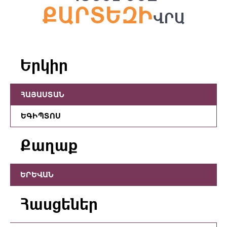
ՔԱՐՏԵԶԻ
ՎՐԱ
Երկիր
ՀԱՅԱՍՏԱՆ
ԵԳԻՊՏՈՍ
Քաղաք
ԵՐԵՎԱՆ
Հասցեներ