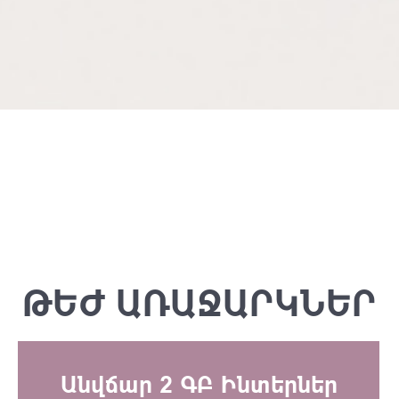
ԹԵԺ ԱՌԱՋԱՐԿՆԵՐ
Անվճար 2 ԳԲ Ինտերներ