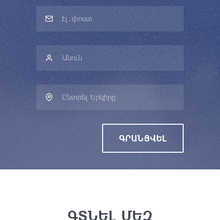
Ընտրել Երկիրը
ԳՐԱՆՑՎԵԼ
ԳՏՆԵԼ ՄԵԶ