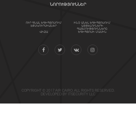
ՆՈՐՈՒԹՅՈՒՆՆԵՐ
ՈՒՐ ԳՆԱԼ ԵԳԻՊՏՈՍՈՒՄ
ԻՆՉ ԱՆԵԼ ԵԳԻՊՏՈՍՈՒՄ
ԷՔՍԿՈՒՐՍԻԱՆԵՐ
ԱՅՑԵԼՈՒՆԵՐԻ
ՊԱՏՄՈՒԹՅՈՒՆՆԵՐԸ
ՎԻԶԱ
ԵԳԻՊՏՈՍԻ ՄԱՍԻՆ
COPYRIGHT © 2017 AIR CAIRO. ALL RIGHTS RESERVED.
DEVELOPED BY
ITSECURITY LLC