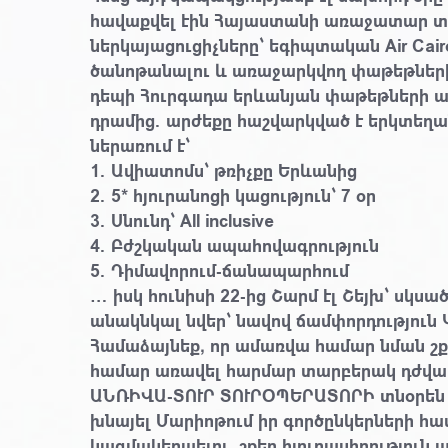
հավաքվել էին Հայաստանի առաջատար տո
ներկայացուցիչները՝ եգիպտական Air Cai
ծանոթանալու և առաջարկվող փաթեթների
դեպի Հուրգադա երևանյան փաթեթների ար
դրամից. արժեքը հաշվարկված է երկտեղա
ներառում է՝
1. Ավիատոմս՝ թռիչքը Երևանից
2. 5* հյուրանոցի կացություն՝ 7 օր
3. Սնունդ՝ All inclusive
4. Բժշկական ապահովագրություն
5. Դիմավորում-ճանապարհում
… իսկ հունիսի 22-ից Շարմ էլ Շեյխ՝ սկսա
անակնկալ նվեր՝ նավով ճամփորդություն 
Համաձայնեք, որ ամառվա համար նման շ
համար առավել հարմար տարբերակ դժվա
ԱՆՌԻՎԱ-ՏՈՒՐ ՏՈՒՐՕՊԵՐԱՏՈՐԻ տնօրեն Հ
խնայել Մարիոթում իր գործընկերների հ
կազմակերպելու, շքեղ հյուրասիրություն