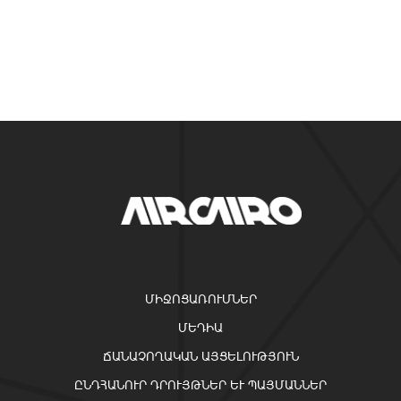
ՄԻՋՈՑԱՌՈՒՄՆԵՐ
ՄԵԴԻԱ
ՃԱՆԱՉՈՂԱԿԱՆ ԱՅՑԵԼՈՒԹՅՈՒՆ
ԸՆԴՀԱՆՈՒՐ ԴՐՈՒՅԹՆԵՐ ԵՒ ՊԱՅՄԱՆՆԵՐ