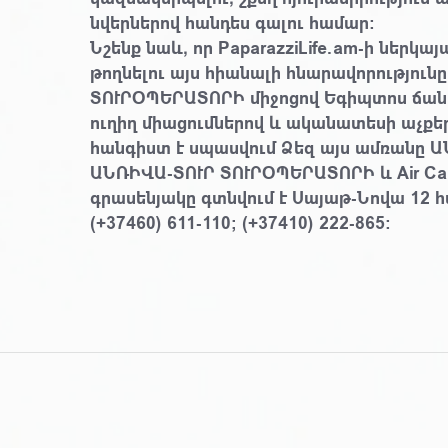
նվերներով հանդես գալու համար:
Նշենք նաև, որ PaparazziLife.am-ի ներկայ
թողնելու այս հիանալի հնարավորություն
ՏՈՒՐՕՊԵՐԱՏՈՐԻ միջոցով Եգիպտոս ճան
ուղիղ միացումներով և ականատեսի աչքեր
հանգիստ է սպասվում Ձեզ այս ամռանը Ա
ԱՆՌԻՎԱ-ՏՈՒՐ ՏՈՒՐՕՊԵՐԱՏՈՐԻ և Air Cai
գրասենյակը գտնվում է Սայաթ-Նովա 12 
(+37460) 611-110; (+37410) 222-865: