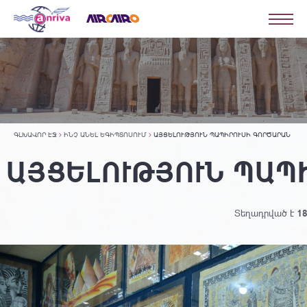
ԳԼԽԱՎՈՐ ԷՋ
ԻՆՉ ԱՆԵԼ ԵԳԻՊՏՈՍՈՒՄ
ԱՅՑԵԼՈՒԹՅՈՒՆ ՊԱՊԻՐՈՒՍԻ ԳՈՐԾԱՐԱՆ
ԱՅՑԵԼՈՒԹՅՈՒՆ ՊԱՊ
Տեղադրված է
18