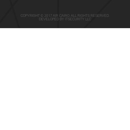
COPYRIGHT © 2017 AIR CAIRO. ALL RIGHTS RESERVED.
DEVELOPED BY
ITSECURITY LLC