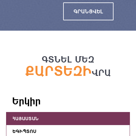
ԳՐԱՆՑՎԵԼ
ԳՏՆԵԼ ՄԵԶ
ՔԱՐՏԵԶԻ
ՎՐԱ
Երկիր
ՀԱՅԱՍՏԱՆ
ԵԳԻՊՏՈՍ