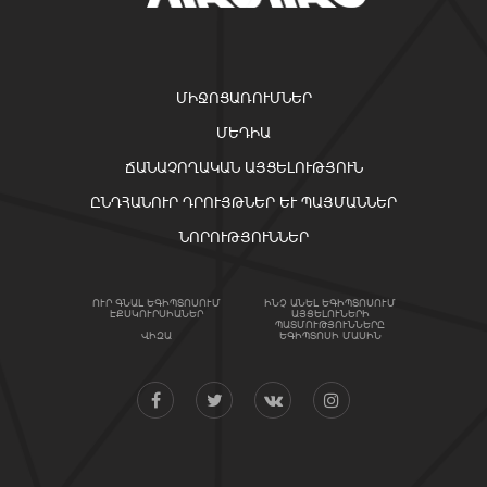
ՄԻՋՈՑԱՌՈՒՄՆԵՐ
ՄԵԴԻԱ
ՃԱՆԱՉՈՂԱԿԱՆ ԱՅՑԵԼՈՒԹՅՈՒՆ
ԸՆԴՀԱՆՈՒՐ ԴՐՈՒՅԹՆԵՐ ԵՒ ՊԱՅՄԱՆՆԵՐ
ՆՈՐՈՒԹՅՈՒՆՆԵՐ
ՈՒՐ ԳՆԱԼ ԵԳԻՊՏՈՍՈՒՄ
ԻՆՉ ԱՆԵԼ ԵԳԻՊՏՈՍՈՒՄ
ԷՔՍԿՈՒՐՍԻԱՆԵՐ
ԱՅՑԵԼՈՒՆԵՐԻ
ՊԱՏՄՈՒԹՅՈՒՆՆԵՐԸ
ՎԻԶԱ
ԵԳԻՊՏՈՍԻ ՄԱՍԻՆ