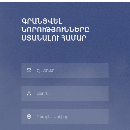
ԳՐԱՆՑՎԵԼ
ՆՈՐՈՒԹՅՈՒՆՆԵՐԸ
ՍՏԱՆԱԼՈՒ ՀԱՄԱՐ
Ընտրել Երկիրը