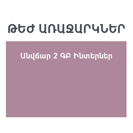
ԹԵԺ ԱՌԱՋԱՐԿՆԵՐ
Անվճար 2 ԳԲ Ինտերներ