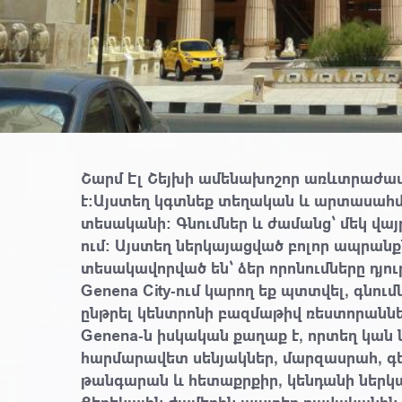
Շարմ Էլ Շեյխի ամենախոշոր առևտրաժա
է։
Այստեղ կգտնեք տեղական և արտասահմ
տեսականի
։ Գնումներ և ժամանց՝ մեկ վայ
ում։ Այստեղ ներկայացված բոլոր ապրանքն
տեսակավորված են՝ ձեր որոնումները դյու
Genena City-ում կարող եք պտտվել, գնու
ընթրել կենտրոնի բազմաթիվ ռեստորաննե
Genena-ն իսկական քաղաք է, որտեղ կան ն
հարմարավետ սենյակներ, մարզասրահ, գ
թանգարան և հետաքրքիր, կենդանի ներկա