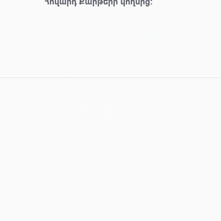
Հովարդ Քարթերի կողմից։