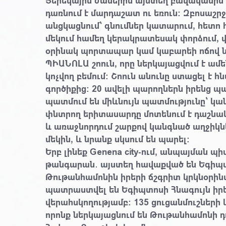
Ցերեկային ժամերին այստեղ բավականին պ
դառնում է մարդաշատ ու եռուն։ Զբոսաշր
անցկացնում՝ գնումներ կատարում, հետո
մեկում համեղ կերակրատեսակ փորձում, վ
օրինակ պորտապար կամ կաբարեի ոճով ն
ՊԻԱՆՈԼԱ շոուն, որը ներկայացվում է ամե
կոչվող բեմում։ Շոուն անունը ստացել է 
գործիքից։ 20 ավելի պարողներն իրենց 
պատմում են միևնույն պատմությունը՝ կան
փնտրող երիտասարդը մոտենում է դաշնակա
և առաջնորդում շարքով կանգնած աղջիկն
մեկին, և նրանք սկսում են պարել։
Երբ լինեք
Genena city-ում, անպայման պ
թանգարան․ այստեղ հավաքված են Եգիպ
Թութանհամոնին իրերի ճշգրիտ կրկնօրինա
պատրաստվել են Եգիպտոսի Հնագույն իր
վերահսկողությամբ։ 135 ցուցանմուշների 
որոնք ներկայացնում են Թութանհամոնի 