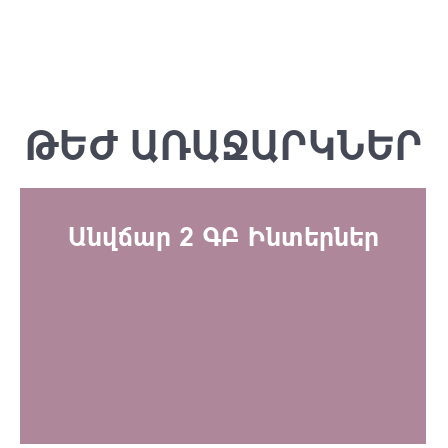
ԹԵԺ ԱՌԱՋԱՐԿՆԵՐ
Անվճար 2 ԳԲ Ինտերներ