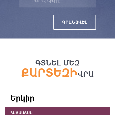
Ընտրել Երկիրը
ԳՐԱՆՑՎԵԼ
ԳՏՆԵԼ ՄԵԶ
ՔԱՐՏԵԶԻ
ՎՐԱ
Երկիր
ՀԱՅԱՍՏԱՆ