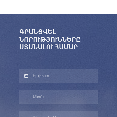
ԳՐԱՆՑՎԵԼ
ՆՈՐՈՒԹՅՈՒՆՆԵՐԸ
ՍՏԱՆԱԼՈՒ ՀԱՄԱՐ