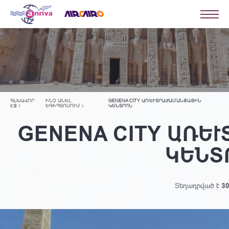
ԳԼԽԱՎՈՐ
ԻՆՉ ԱՆԵԼ
GENENA CITY ԱՌԵՒՏՐԱԺԱՄԱՆՑԱՅԻՆ Կ
ԷՋ
ԵԳԻՊՏՈՍՈՒՄ
ԵՆՏՐՈՆ
GENENA CITY ԱՌԵՒ
ԵՆՏՐ
Տեղադրված է
30