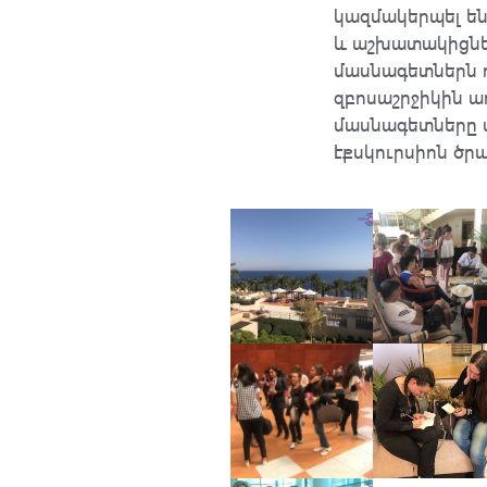
կազմակերպել են
և աշխատակիցնե
մասնագետներն ո
զբոսաշրջիկին ա
մասնագետները վ
էքսկուրսիոն ծր