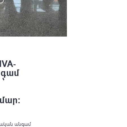
IVA-
նգամ
՝
մար:
թական անգամ