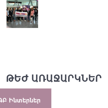
ԹԵԺ ԱՌԱՋԱՐԿՆԵՐ
ԳԲ Ինտերներ