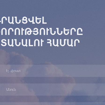
ԳՐԱՆՑՎԵԼ
ՆՈՐՈՒԹՅՈՒՆՆԵՐԸ
ՏԱՆԱԼՈՒ ՀԱՄԱՐ