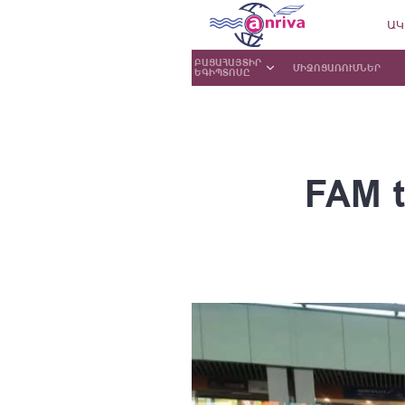
ԱԿ
ԲԱՑԱՀԱՅՏԻՐ
ՄԻՋՈՑԱՌՈՒՄՆԵՐ
ԵԳԻՊՏՈՍԸ
FAM t