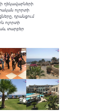
րի ղեկավարների
տական ոլորտի
ցները, դրանցում
ին ոլորտի
նաև տարբեր