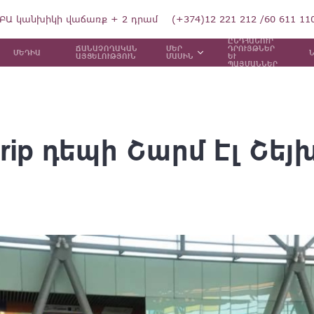
ԲԱ կանխիկի վաճառք + 2 դրամ
(+374)12 221 212 /60 611 11
ԸՆԴՀԱՆՈՒՐ
ՃԱՆԱՉՈՂԱԿԱՆ
ՄԵՐ
ԴՐՈՒՅԹՆԵՐ
ՄԵԴԻԱ
ԱՅՑԵԼՈՒԹՅՈՒՆ
ՄԱՍԻՆ
ԵՒ
ՊԱՅՄԱՆՆԵՐ
rip դեպի Շարմ Էլ Շեյ