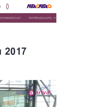
0
ՆՈՐՈՒԹՅՈՒՆՆԵՐ
ԳՈՐԾԱԿԱԼՆԵՐԻՆ
խ 2017